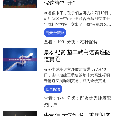
假这样“打开”
\n 暑假来了，孩子们去哪儿？7月10日，
两江新区玉带山小学联合石马河街道十
年城社区学院，交出了一份“有意思又有
意义”的答卷：在“兴趣两江”家校社共育
日天金策略
暑期公益课....
查看：
100
分类：
杠杆配资
豪泰配资 垫丰武高速首座隧
道贯通
\n 垫丰武高速首座隧道贯通 \n 7月10
日，由中冶建工承建的垫丰武高速梧桐
寺隧道左洞顺利贯通，成为全线贯通的
首座隧道，为项目按期建成通车奠定坚
豪泰配资
实基础。按目前....
查看：
174
分类：
配资优秀炒股配
资门户
牛壹佰 天气预报丨重庆迎来