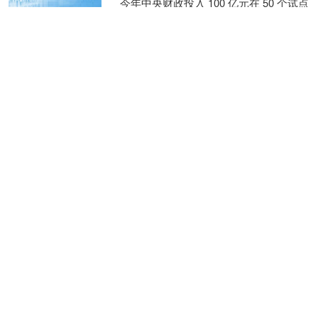
今年中央财政投入 100 亿元在 50 个试点
城市开展有奖发票试点，而未纳入试点
范围的城市，也有越来越多的城市开始
自主开展有奖发票试点，以提振当地消
股配所
费。 近日，....
查看：
211
分类：
杠杆配资
盛盈优配 蔚来李斌、零跑徐
军、阿维塔王辉等多位车企
负责人为价格战发声
5 月 29 日，第四届未来汽车先行者大会
在深圳大湾区车展现场召开，蔚来李
斌、零跑徐军、阿维塔王辉、赛力斯张
正萍、江汽集团项兴初、梅赛德斯 - 奔
盛盈优配
驰庄睦德六位车....
查看：
74
分类：
配资优秀炒股配资
门户
邦尼配资 上海一业主将车位