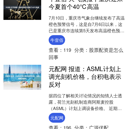
今夏首个40℃高温
7月10日，重庆市气象台继续发布了高温
橙色预警信号，这是自7月6日以来，这
已是重庆市连续第5天发布高温橙色预警
信号。据统计，截至7月10日17时，北
牛壹佰
碚、巫溪等2....
查看：
119
分类：
股票配资是怎么
回事
元配网 报道：ASML计划上
调光刻机价格，台积电表示
反对
据四位了解相关讨论情况的知情人士透
露，荷兰光刻机制造商阿斯麦控股
（ASML）计划上调设备价格。 近期，
该公司已与台积电讨论上调其极紫外
元配网
（EUV）光刻机系统价格。....
查看：
196
分类：
广源优配