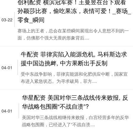
创利配资 横滨冠军赛！王曼昱在台下观看
孙颖莎比赛，偷吃果冻，表情可爱！_赛场_
零食_瞬间
03-22
赛场上的王者，总会在某些瞬间展现出令人意想不到的一
面，仿佛那个强大无畏的形象背后....
牛配资 菲律宾陷入能源危机, 马科斯边求
援中国边挑衅, 中方果断出手反制
04-01
受中东战争影响，菲律宾能源和化肥供应中断，国家宣
布进入紧急状态。为寻求破局，菲方....
华星配资 美国对华三条战线传来败报, 反
华战略包围圈“不战自溃”?
04-01
美国对华三条战线相继传来败报，白宫经营多年的反华
战略包围圈，已经进入了“不战自溃....