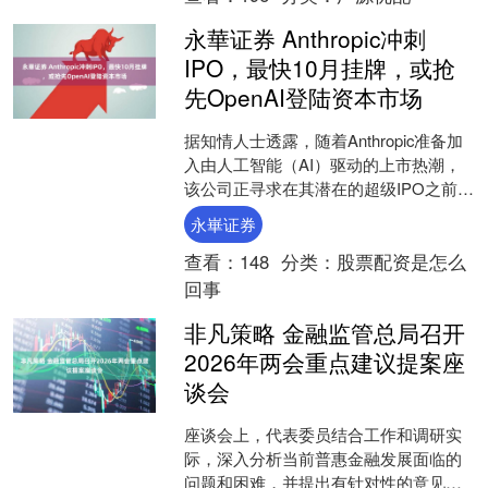
永華证券 Anthropic冲刺
IPO，最快10月挂牌，或抢
先OpenAI登陆资本市场
据知情人士透露，随着Anthropic准备加
入由人工智能（AI）驱动的上市热潮，
该公司正寻求在其潜在的超级IPO之前与
投资者会面。主导此次发行的投行正在
永崋证券
安排投资....
查看：
148
分类：
股票配资是怎么
回事
非凡策略 金融监管总局召开
2026年两会重点建议提案座
谈会
座谈会上，代表委员结合工作和调研实
际，深入分析当前普惠金融发展面临的
问题和困难，并提出有针对性的意见建