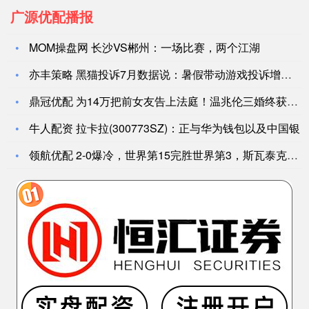
广源优配播报
MOM操盘网 长沙VS郴州：一场比赛，两个江湖
亦丰策略 黑猫投诉7月数据说：暑假带动游戏投诉增长 外卖大战
鼎冠优配 为14万把前女友告上法庭！温兆伦三婚终获幸福，从浪
牛人配资 拉卡拉(300773SZ)：正与华为钱包以及中国银
领航优配 2-0爆冷，世界第15完胜世界第3，斯瓦泰克无缘法