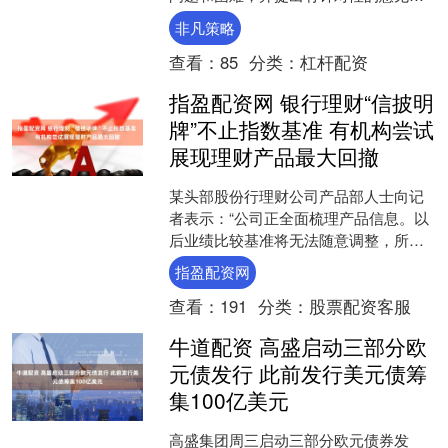
议。代表委员建议，全面加强金融监
非凡策略
管，健全普惠金融组织体系，....
查看：
85
分类：
杠杆配资
指盈配资网 银行理财“信披明
牌”不止指数基准 有机构尝试
展现理财产品最大回撤
某头部股份行理财公司产品部人士向记
者表示：“公司正全面梳理产品信息。以
后业绩比较基准将无法随意调整，所以
每只产品都要根据数据测算，挑选与产
指盈配资网
品定位和长期走势相吻合....
查看：
191
分类：
股票配资客服
牛道配资 高盛启动三部分欧
元债发行 此前发行美元债筹
集100亿美元
高盛集团周三启动三部分欧元债券发