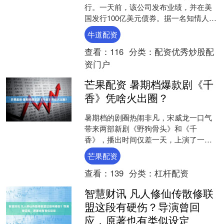
行。一天前，该公司发布业绩，并在美
国发行100亿美元债券。据一名知情人士
称，高盛希望通过这笔基准规模交易募
牛道配资
资至少15亿欧元（17....
查看：
116
分类：
配资优秀炒股配
资门户
芒果配资 暑期档爆款剧《千
香》凭啥火出圈？
暑期档的剧圈热闹非凡，宋威龙一口气
带来两部新剧《野狗骨头》和《千
香》，播出时间仅差一天，上演了一
场“自己打自己”的戏码。优酷站内《千
芒果配资
香》预约量突破400万，众多....
查看：
139
分类：
杠杆配资
智慧财讯 凡人修仙传散修联
盟这段有硬伤？导演曾回
应，原著也有类似设定