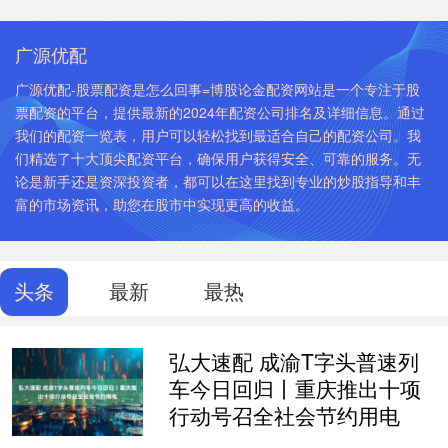
广源优配
广源优配-股票配资是怎么回事=博股论金配资网站是一个专注于股
票配资的平台，提供最新的2024年配资公司排名及详细信息。通过
我们的配资一览表，用户可以轻松找到最适合自己的配资公司。我
们精选了十大顶尖配资平台，确保用户获得安全、可靠的服务。无
论是新手还是资深投资者，都可以在这里找到专业的炒股指导和丰
富的市场资讯，助您在股市中实现更高的收益。
头条
最新
最热
弘大速配 成渝T字头普速列
车今日回归丨重庆推出十项
行动号召全社会节约用电