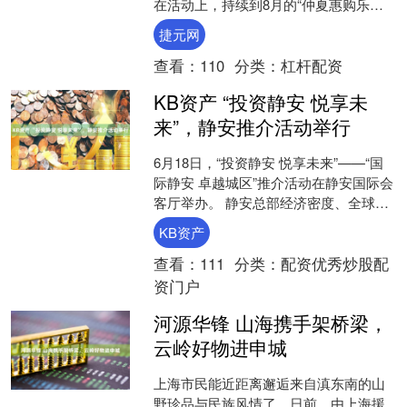
在活动上，持续到8月的“仲夏惠购乐龄
消费季”启幕。 “仲夏惠购乐龄消费季”是
捷元网
黄浦区专....
查看：
110
分类：
杠杆配资
KB资产 “投资静安 悦享未
来”，静安推介活动举行
6月18日，“投资静安 悦享未来”——“国
际静安 卓越城区”推介活动在静安国际会
客厅举办。 静安总部经济密度、全球品
牌集聚度、外向型经济占比均位居上海
KB资产
前列。南京....
查看：
111
分类：
配资优秀炒股配
资门户
河源华锋 山海携手架桥梁，
云岭好物进申城
上海市民能近距离邂逅来自滇东南的山
野珍品与民族风情了。日前，由上海援