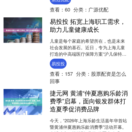
当之无愧的"师奶杀手....
查看：
60
分类：
广源优配
易投投 拓宽上海职工需求，
助力儿童健康成长
儿童是每个家庭的希望所在，也是未来
社会发展的基石。近日，专为上海儿童
打造的中高端医疗保障方案“沪儿保特需
版”正式上线，并登录“随申办”APP保险
易投投
码个账专区，面向....
查看：
157
分类：
股票配资是怎么
回事
捷元网 黄浦“仲夏惠购乐龄消
费季”启幕，面向银发群体打
造夏季促消费品牌
今天，“2026年上海乐龄生活嘉年华首站
暨黄浦仲夏惠购乐龄消费季”活动开幕。