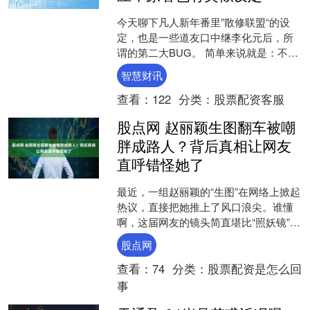
今天聊下凡人新年番里”散修联盟“的设
定，也是一些道友口中继李化元后，所
谓的第二大BUG。 简单来说就是：不少
人觉得南宫婉收拢散修这段改编违背了
智慧财讯
凡人一直以来的修仙....
查看：
122
分类：
股票配资客服
股点网 赵丽颖生图翻车被嘲
胖成路人？背后真相让网友
直呼错怪她了
最近，一组赵丽颖的“生图”在网络上掀起
热议，直接把她推上了风口浪尖。谁懂
啊，这届网友的镜头简直堪比“照妖镜”，
把明星们那些被精修图藏起来的小秘
股点网
密，全都给照了出来....
查看：
74
分类：
股票配资是怎么回
事