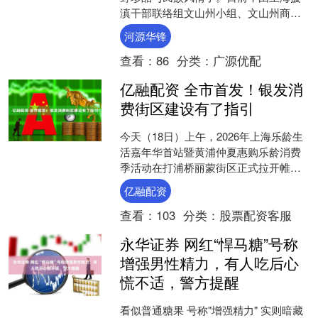
滇干部联络组文山州小组、文山州商务
局、文山州农业农村局、文山州文化和
河源华锋
旅游局联合主办有一种叫云....
查看：
86
分类：
广源优配
亿融配资 全市首发！银发消
费街区建设有了指引
今天（18日）上午，2026年上海乐龄生
活嘉年华首站暨黄浦仲夏惠购乐龄消费
季活动在打浦桥丽蒙街区正式拉开帷
幕。 继2025年上海市银发生活节首站落
亿融配资
地黄浦之后，今....
查看：
103
分类：
股票配资客服
永华证券 网红“悍马糖”号称
增强男性精力，有人吃后心
慌不适，警方提醒
看似普通糖果 号称"增强精力" 实则暗藏