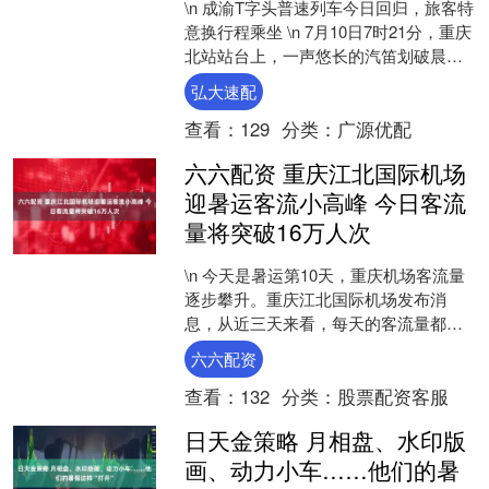
\n 成渝T字头普速列车今日回归，旅客特
意换行程乘坐 \n 7月10日7时21分，重庆
北站站台上，一声悠长的汽笛划破晨间
宁静。T8803次列车缓缓启动驶向成都
弘大速配
西....
查看：
129
分类：
广源优配
六六配资 重庆江北国际机场
迎暑运客流小高峰 今日客流
量将突破16万人次
\n 今天是暑运第10天，重庆机场客流量
逐步攀升。重庆江北国际机场发布消
息，从近三天来看，每天的客流量都在
15万人次以上，今天将迎来出行小高
六六配资
峰，预计全天航班起降....
查看：
132
分类：
股票配资客服
日天金策略 月相盘、水印版
画、动力小车……他们的暑