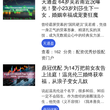
天通盈 64岁吴若甫近况曝
光！娶小23岁刘莎生下一
女，婚姻幸福成宠妻狂魔
曾经霸屏荧幕的“国民硬汉”吴若甫，凭借
一身正气的荧幕形象、精湛扎实的演
技，成为无数观众心中的经典实力派。
如今64岁的吴若甫彻底淡出演艺圈喧
天通盈
嚣，褪去明星光环，潜心....
查看：
162
分类：
配资优秀炒股配
资门户
鼎冠优配 为14万把前女友告
上法庭！温兆伦三婚终获幸
福，从浪子变女儿奴
说起温兆伦这个名字，很多80后、90后
一定不会陌生。作为曾经的港圈顶流小
生，他凭借《义不容情》《我本善良》
等经典作品红遍两岸三地，是那个年代
鼎冠优配