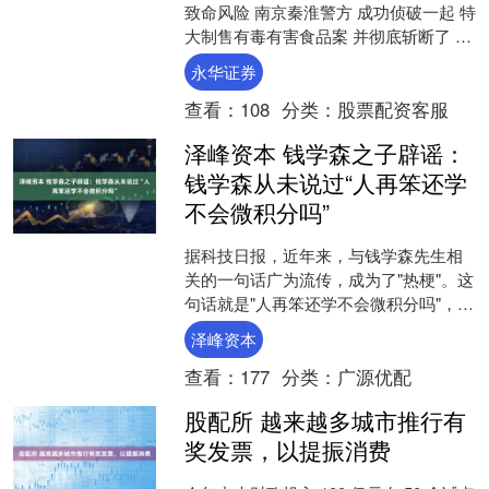
致命风险 南京秦淮警方 成功侦破一起 特
大制售有毒有害食品案 并彻底斩断了 这
条隐蔽性极强的 黑色产业链 今年初 市民
永华证券
张....
查看：
108
分类：
股票配资客服
泽峰资本 钱学森之子辟谣：
钱学森从未说过“人再笨还学
不会微积分吗”
据科技日报，近年来，与钱学森先生相
关的一句话广为流传，成为了"热梗"。这
句话就是"人再笨还学不会微积分吗"，但
其真实性却无从考证。 近日，记者采访
泽峰资本
了钱学森之子、....
查看：
177
分类：
广源优配
股配所 越来越多城市推行有
奖发票，以提振消费