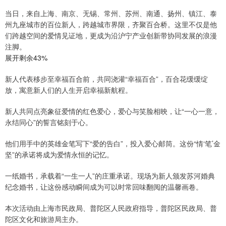
当日，来自上海、南京、无锡、常州、苏州、南通、扬州、镇江、泰
州九座城市的百位新人，跨越城市界限，齐聚百合桥。这里不仅是他
们跨越空间的爱情见证地，更成为沿沪宁产业创新带协同发展的浪漫
注脚。
展开剩余43%
新人代表移步至幸福百合前，共同浇灌“幸福百合”，百合花缓缓绽
放，寓意新人们的人生开启幸福新航程。
新人共同点亮象征爱情的红色爱心，爱心与笑脸相映，让“一心一意，
永结同心”的誓言铭刻于心。
他们用手中的英雄金笔写下“爱的告白”，投入爱心邮筒。这份“情‘笔’金
坚”的承诺将成为爱情永恒的记忆。
一纸婚书，承载着“一生一人”的庄重承诺。现场为新人颁发苏河婚典
纪念婚书，让这份感动瞬间成为可以时常回味翻阅的温馨画卷。
本次活动由上海市民政局、普陀区人民政府指导，普陀区民政局、普
陀区文化和旅游局主办。