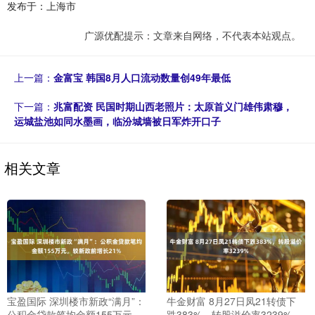
发布于：上海市
广源优配提示：文章来自网络，不代表本站观点。
上一篇：
金富宝 韩国8月人口流动数量创49年最低
下一篇：
兆富配资 民国时期山西老照片：太原首义门雄伟肃穆，
运城盐池如同水墨画，临汾城墙被日军炸开口子
相关文章
宝盈国际 深圳楼市新政“满月”：
牛金财富 8月27日凤21转债下
公积金贷款笔均金额155万元，
跌383%，转股溢价率3239%