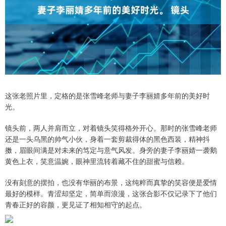
这张老照片里，定格的是张雪峰老师与妻子李丽婧多年前的美好时
光。
镜头前，两人并肩而立，对着镜头笑得格外开心。那时的张雪峰老师
还是一头乌黑的帅气小伙，身着一套剪裁得体的黑色西装，精神抖
擞，眉眼间满是对未来的笃定与意气风发。身旁的妻子李丽婧一袭鹅
黄色上衣，笑意温婉，眼神里流转着藏不住的甜蜜与信赖。
没有刻意的摆拍，也没有华丽的布景，这纯粹而真挚的笑容便是爱情
最好的模样。青涩却坚定，简单而浪漫，这张合影不仅记录下了他们
青春正好的容颜，更见证了相知相守的起点。