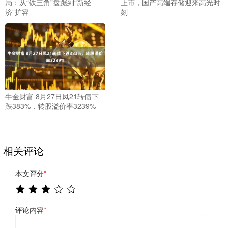
局：从“铁三角”盘踞到“新经
上市，国产高端存储迎来高光时
济”扩容
刻
牛金财富 8月27日凤21转债下
跌383%，转股溢价率3239%
相关评论
本文评分
*
评论内容
*