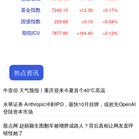
基金指数
7242.10
+12.30
+0.17%
国债指数
229.69
+0.10
+0.04%
期指IC0
7877.80
+164.40
+2.13%
热点资讯
牛壹佰 天气预报丨重庆迎来今夏首个40℃高温
永華证券 Anthropic冲刺IPO，最快10月挂牌，或抢先OpenAI
登陆资本市场
股点网 赵丽颖生图翻车被嘲胖成路人？背后真相让网友直呼
错怪她了