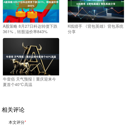
A股策略 8月27日科达转债下跌
K线猎手 《背包英雄》背包系统
361%，转股溢价率843%
分享
牛壹佰 天气预报丨重庆迎来今
夏首个40℃高温
相关评论
本文评分
*