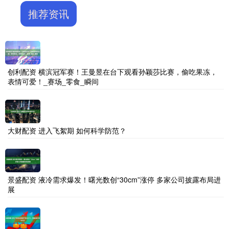
推荐资讯
创利配资 横滨冠军赛！王曼昱在台下观看孙颖莎比赛，偷吃果冻，
表情可爱！_赛场_零食_瞬间
大财配资 进入飞絮期 如何科学防范？
景盛配资 液冷需求爆发！曙光数创“30cm”涨停 多家公司披露布局进
展