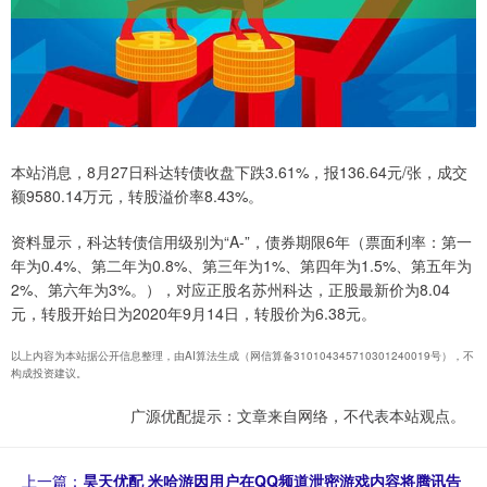
本站消息，8月27日科达转债收盘下跌3.61%，报136.64元/张，成交
额9580.14万元，转股溢价率8.43%。
资料显示，科达转债信用级别为“A-”，债券期限6年（票面利率：第一
年为0.4%、第二年为0.8%、第三年为1%、第四年为1.5%、第五年为
2%、第六年为3%。），对应正股名苏州科达，正股最新价为8.04
元，转股开始日为2020年9月14日，转股价为6.38元。
以上内容为本站据公开信息整理，由AI算法生成（网信算备310104345710301240019号），不
构成投资建议。
广源优配提示：文章来自网络，不代表本站观点。
上一篇：
昊天优配 米哈游因用户在QQ频道泄密游戏内容将腾讯告