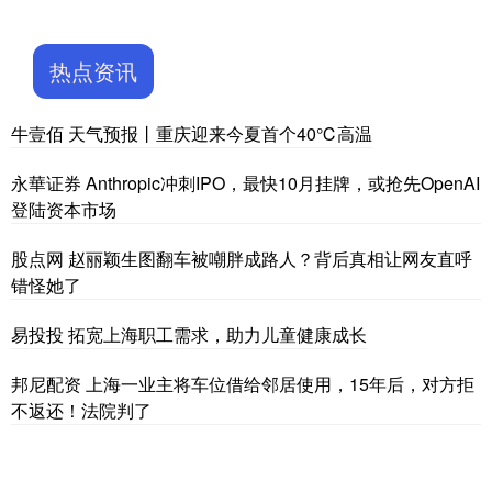
热点资讯
牛壹佰 天气预报丨重庆迎来今夏首个40℃高温
永華证券 Anthropic冲刺IPO，最快10月挂牌，或抢先OpenAI
登陆资本市场
股点网 赵丽颖生图翻车被嘲胖成路人？背后真相让网友直呼
错怪她了
易投投 拓宽上海职工需求，助力儿童健康成长
邦尼配资 上海一业主将车位借给邻居使用，15年后，对方拒
不返还！法院判了