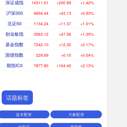
深证成指
14311.01
+200.89
+1.42%
沪深300
4694.44
+43.13
+0.93%
北证50
1134.24
+11.37
+1.01%
创业板指
3563.12
+47.56
+1.35%
基金指数
7242.10
+12.30
+0.17%
国债指数
229.69
+0.10
+0.04%
期指IC0
7877.80
+164.40
+2.13%
话题标签
益丰配资
大象配资
金富宝
壹策略