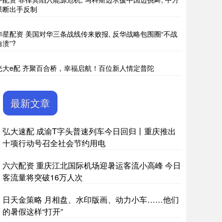
果断出手反制
华星配资 美国对华三条战线传来败报, 反华战略包围圈“不战
自溃”?
光大e配 齐聚百合桥，幸福启航！百位新人情定普陀
最新文章
弘大速配 成渝T字头普速列车今日回归丨重庆推出
十项行动号召全社会节约用电
六六配资 重庆江北国际机场迎暑运客流小高峰 今日
客流量将突破16万人次
日天金策略 月相盘、水印版画、动力小车……他们
的暑假这样“打开”