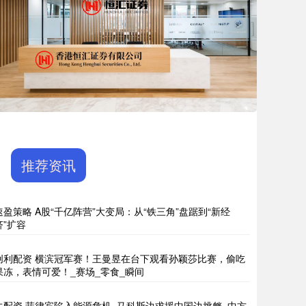
推荐资讯
速盈策略 A股“千亿阵营”大变局：从“铁三角”盘踞到“新经
济”扩容
创利配资 横滨冠军赛！王曼昱在台下观看孙颖莎比赛，偷吃
果冻，表情可爱！_赛场_零食_瞬间
牛配资 菲律宾陷入能源危机, 马科斯边求援中国边挑衅, 中方