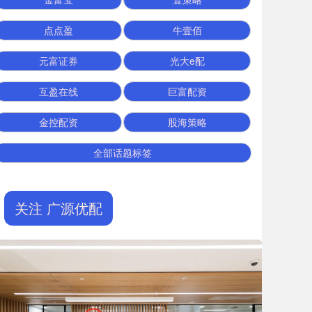
点点盈
牛壹佰
元富证券
光大e配
互盈在线
巨富配资
金控配资
股海策略
全部话题标签
关注 广源优配