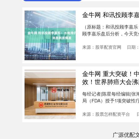
金牛网 和讯投顾李
（原标题：和讯投顾李嘉乐
顾李嘉乐盘后分析，今天竞
眼的....
来源：股莘配资官网
日期：
金牛网 重大突破！
效！世界肺癌大会沸
每经记者|陈星每经编辑|张
局（FDA）授予1项突破性
来源：股票怎样配资平台
广源优配