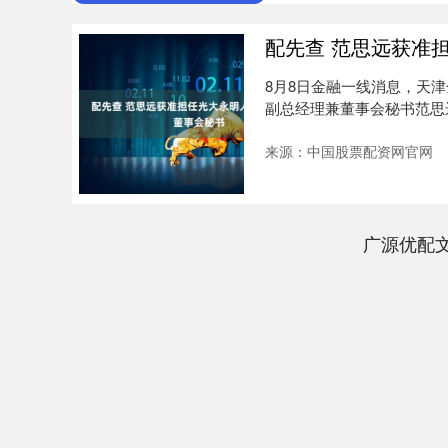
配先查 范思远获准
8月8日金融一线消息，天
副总经理兼董事会秘书范思
峰光大....
来源：中国股票配资网官网
广源优配