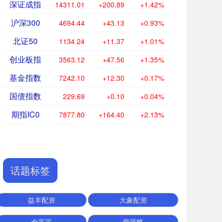
深证成指
14311.01
+200.89
+1.42%
沪深300
4694.44
+43.13
+0.93%
北证50
1134.24
+11.37
+1.01%
创业板指
3563.12
+47.56
+1.35%
基金指数
7242.10
+12.30
+0.17%
国债指数
229.69
+0.10
+0.04%
期指IC0
7877.80
+164.40
+2.13%
话题标签
益丰配资
大象配资
金富宝
壹策略