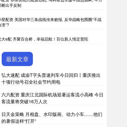
果断出手反制
华星配资 美国对华三条战线传来败报, 反华战略包围圈“不战
自溃”?
光大e配 齐聚百合桥，幸福启航！百位新人情定普陀
最新文章
弘大速配 成渝T字头普速列车今日回归丨重庆推出
十项行动号召全社会节约用电
六六配资 重庆江北国际机场迎暑运客流小高峰 今日
客流量将突破16万人次
日天金策略 月相盘、水印版画、动力小车……他们
的暑假这样“打开”