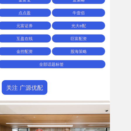
点点盈
牛壹佰
元富证券
光大e配
互盈在线
巨富配资
金控配资
股海策略
全部话题标签
关注 广源优配