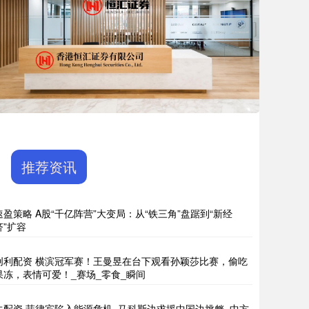
推荐资讯
速盈策略 A股“千亿阵营”大变局：从“铁三角”盘踞到“新经
济”扩容
创利配资 横滨冠军赛！王曼昱在台下观看孙颖莎比赛，偷吃
果冻，表情可爱！_赛场_零食_瞬间
牛配资 菲律宾陷入能源危机, 马科斯边求援中国边挑衅, 中方