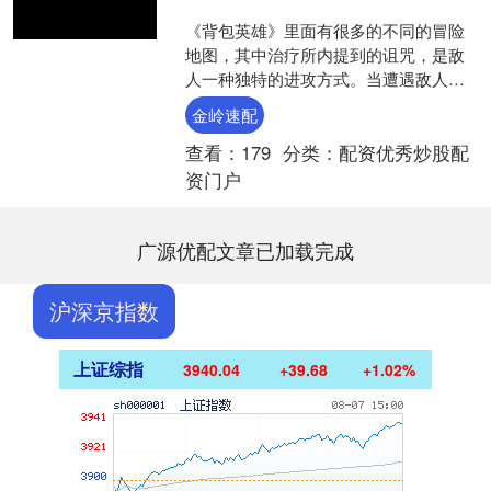
《背包英雄》里面有很多的不同的冒险
地图，其中治疗所内提到的诅咒，是敌
人一种独特的进攻方式。当遭遇敌人的
诅咒攻击时（敌人头上有红色的骷
金岭速配
髅），你会面临两个选择，跳过....
查看：
179
分类：
配资优秀炒股配
资门户
广源优配文章已加载完成
沪深京指数
上证综指
3940.04
+39.68
+1.02%