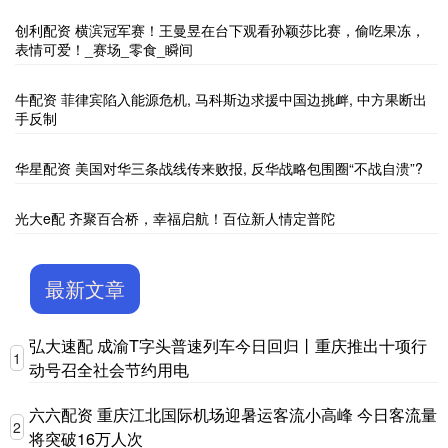
创利配资 横滨冠军赛！王曼昱在台下观看孙颖莎比赛，偷吃果冻，
表情可爱！_赛场_零食_瞬间
牛配资 菲律宾陷入能源危机, 马科斯边求援中国边挑衅, 中方果断出
手反制
华星配资 美国对华三条战线传来败报, 反华战略包围圈“不战自溃”?
光大e配 齐聚百合桥，幸福启航！百位新人情定普陀
最新文章
弘大速配 成渝T字头普速列车今日回归丨重庆推出十项行
1
动号召全社会节约用电
六六配资 重庆江北国际机场迎暑运客流小高峰 今日客流量
2
将突破16万人次