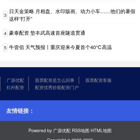
日天金策略 月相盘、水印版画、动力小车……他们的暑假
3
这样“打开”
豪泰配资 垫丰武高速首座隧道贯通
4
牛壹佰 天气预报丨重庆迎来今夏首个40℃高温
5
广源优配
股票配资是怎么回事
股票配资客服
杠杆配资
配资优秀炒股配资门户
友情链接：
Powered by
广源优配
RSS地图
HTML地图
Copyright
© 2023-2026