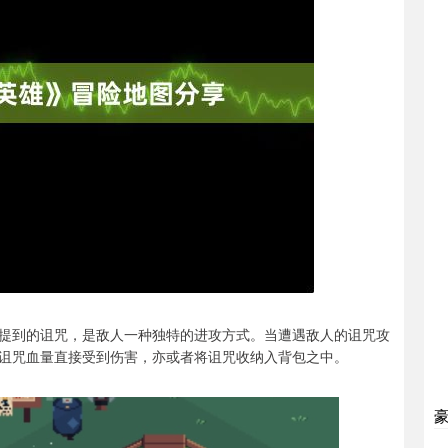
提到的诅咒，是敌人一种独特的进攻方式。当遭遇敌人的诅咒攻
诅咒血量直接受到伤害，亦或者将诅咒收纳入背包之中。