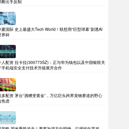
果断出手反制
华夏国际 史上最盛大Tech World！联想用“巨型球幕”剧透AI
世界杯
牛人配资 拉卡拉(300773SZ)：正与华为钱包以及中国银联关
于手机端安全支付技术升级展开合作
炫多配资 茅台“酒糟变黄金”，万亿巨头跨界宠物赛道的野心
与焦虑
股策略 国米乘胜追击！夏窗补强方向明确，引援转向英超，