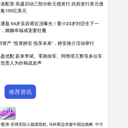
牛道配资 高盛启动三部分欧元债发行 此前发行美元债
集100亿美元
天通盈 64岁吴若甫近况曝光！娶小23岁刘莎生下一
女，婚姻幸福成宠妻狂魔
B资产 “投资静安 悦享未来”，静安推介活动举行
盛盈优配 蔚来李斌、零跑徐军、阿维塔王辉等多位车
企负责人为价格战发声
推荐资讯
牛配资 菲律宾陷入能源危机, 马科斯边求援中国边挑衅, 中方