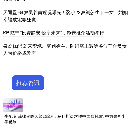
天通盈 64岁吴若甫近况曝光！娶小23岁刘莎生下一女，婚姻
幸福成宠妻狂魔
KB资产 “投资静安 悦享未来”，静安推介活动举行
盛盈优配 蔚来李斌、零跑徐军、阿维塔王辉等多位车企负责
人为价格战发声
推荐资讯
牛配资 菲律宾陷入能源危机, 马科斯边求援中国边挑衅, 中方果断出
手反制