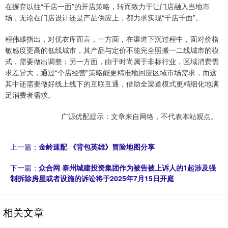
在摒弃以往“千店一面”的开店策略，转而致力于让门店融入当地市
场，无论在门店设计还是产品供应上，都力求实现“千店千面”。
程伟雄指出，对优衣库而言，一方面，在渠道下沉过程中，面对价格
敏感度更高的低线城市，其产品与定价不能完全照搬一二线城市的模
式，需要做出调整；另一方面，由于时尚属于非标行业，区域消费需
求差异大，通过“个店经营”策略能更精准地回应区域市场需求，而这
其中还需要做好线上线下的互联互通，借助全渠道模式更精细化地满
足消费者需求。
广源优配提示：文章来自网络，不代表本站观点。
上一篇：
金岭速配 《背包英雄》冒险地图分享
下一篇：
众合网 泰州城建投资集团作为被告被上诉人的1起涉及强
制拆除房屋或者设施的诉讼将于2025年7月15日开庭
相关文章