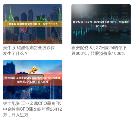
美牛股 碳酸锂期货全线跌停！
春安配资 8月27日豪24转债下
发生了什么？
跌603%，转股溢价率1036%
银丰配资 工业金属CFO薪资PK
中金岭南CFO潘文皓年薪26412
万，日入过万