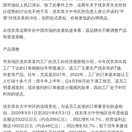
国市场站上风口浪尖。除了此事件之外，这两年关于优衣库失去性价
比优势的讨论也不绝于耳，优衣库大中华区的负责人曾公开谈到“平
替”对优衣库的冲击，也即款式类似、价格更低的白牌商品。
从优衣库这两年在中国市场的发展轨迹来看，该品牌在不断调整产品
和渠道策略。
产品调整
华东地区优衣库某代工厂的员工向经济观察报介绍，今年优衣库向其
工厂下达的订单相较往年明显减少。该工厂主要生产优衣库的T恤、
外套等产品。往年，尤其是2021年、2022年，工厂的订单基本能让工
人忙碌十多个月；而今年上半年，仅4月到6月处于满工状态。该员工
明显感觉到，现在接到的订单都是小规模的急单，因此工厂处于时忙
时闲的状态。
优衣库在大中华区的业绩变化，与该员工反馈的订单量变化轨迹相
似。2020年9月1日至2021年8月31日，优衣库大中华地区全年度收益
总额达5322亿日元（约合256亿元），同比增长16.7%，经营溢利总
额达1002亿日元（约合48亿元），同比增长52.7%，创下历年来最佳
业绩。但此后，业绩增长开始放缓，2024财年，大中华区实现收益