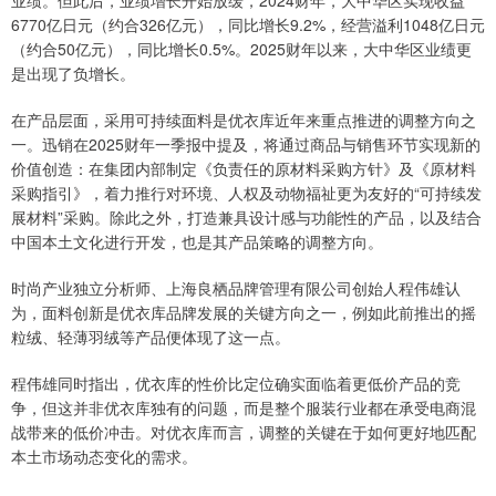
6770亿日元（约合326亿元），同比增长9.2%，经营溢利1048亿日元
（约合50亿元），同比增长0.5%。2025财年以来，大中华区业绩更
是出现了负增长。
在产品层面，采用可持续面料是优衣库近年来重点推进的调整方向之
一。迅销在2025财年一季报中提及，将通过商品与销售环节实现新的
价值创造：在集团内部制定《负责任的原材料采购方针》及《原材料
采购指引》，着力推行对环境、人权及动物福祉更为友好的“可持续发
展材料”采购。除此之外，打造兼具设计感与功能性的产品，以及结合
中国本土文化进行开发，也是其产品策略的调整方向。
时尚产业独立分析师、上海良栖品牌管理有限公司创始人程伟雄认
为，面料创新是优衣库品牌发展的关键方向之一，例如此前推出的摇
粒绒、轻薄羽绒等产品便体现了这一点。
程伟雄同时指出，优衣库的性价比定位确实面临着更低价产品的竞
争，但这并非优衣库独有的问题，而是整个服装行业都在承受电商混
战带来的低价冲击。对优衣库而言，调整的关键在于如何更好地匹配
本土市场动态变化的需求。