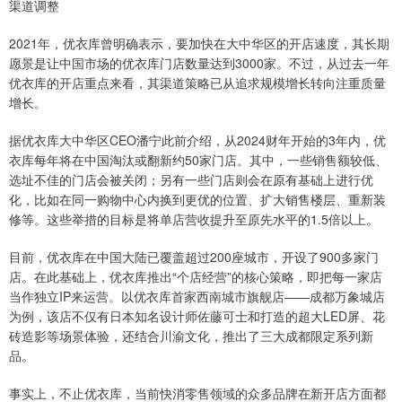
渠道调整
2021年，优衣库曾明确表示，要加快在大中华区的开店速度，其长期
愿景是让中国市场的优衣库门店数量达到3000家。不过，从过去一年
优衣库的开店重点来看，其渠道策略已从追求规模增长转向注重质量
增长。
据优衣库大中华区CEO潘宁此前介绍，从2024财年开始的3年内，优
衣库每年将在中国淘汰或翻新约50家门店。其中，一些销售额较低、
选址不佳的门店会被关闭；另有一些门店则会在原有基础上进行优
化，比如在同一购物中心内换到更优的位置、扩大销售楼层、重新装
修等。这些举措的目标是将单店营收提升至原先水平的1.5倍以上。
目前，优衣库在中国大陆已覆盖超过200座城市，开设了900多家门
店。在此基础上，优衣库推出“个店经营”的核心策略，即把每一家店
当作独立IP来运营。以优衣库首家西南城市旗舰店——成都万象城店
为例，该店不仅有日本知名设计师佐藤可士和打造的超大LED屏、花
砖造影等场景体验，还结合川渝文化，推出了三大成都限定系列新
品。
事实上，不止优衣库，当前快消零售领域的众多品牌在新开店方面都