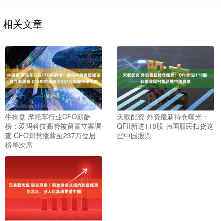
相关文章
牛操盘 摩托车行业CFO薪酬
天载配资 外资最新持仓曝光：
榜：爱玛科技高管被留置立案调
QFII新进118股 韩国股民扫货这
查 CFO郑慧涨薪至237万位居
些中国股票
榜单次席