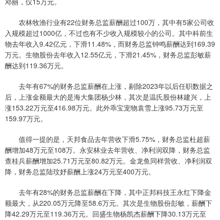
邓丽，仅15万元。
农林牧渔行业有22位财务总监薪酬超过100万，其中有5家公司收
入规模超过1000亿，不过也有不少收入规模较小的公司。其中科前生
物去年收入9.42亿元，下滑11.48%，而财务总监钟鸣薪酬达到169.39
万元。生物股份去年收入12.55亿元，下滑21.45%，财务总监彭敏薪
酬达到119.36万元。
去年有67%的财务总监薪酬在上涨，剔除2023年以后任职数据之
后，上涨金额最大的是海大集团杨少林，其次是温氏股份林建兴，上
涨153.22万元至416.98万元。此外乖宝宠物袁雪上涨95.73万元至
159.97万元。
值得一提的是，天邦食品去年营收下滑5.75%，财务总监杜超薪
酬增加48万元至108万。永安林业去年营收、净利润双降，财务总监
查桂兵薪酬增加25.71万元至80.82万元。金龙鱼同样营收、净利润双
降，财务总监陆玟妤薪酬上涨24万元至400万元。
去年有28%的财务总监薪酬在下降，其中正邦科技王永红下降金
额最大，从220.05万元降至58.6万元。其次是生物股份彭敏，薪酬下
降42.29万元至119.36万元。回盛生物杨凯杰薪酬下降30.13万元至