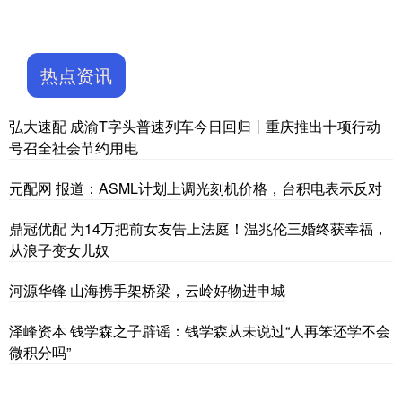
热点资讯
弘大速配 成渝T字头普速列车今日回归丨重庆推出十项行动
号召全社会节约用电
元配网 报道：ASML计划上调光刻机价格，台积电表示反对
鼎冠优配 为14万把前女友告上法庭！温兆伦三婚终获幸福，
从浪子变女儿奴
河源华锋 山海携手架桥梁，云岭好物进申城
泽峰资本 钱学森之子辟谣：钱学森从未说过“人再笨还学不会
微积分吗”