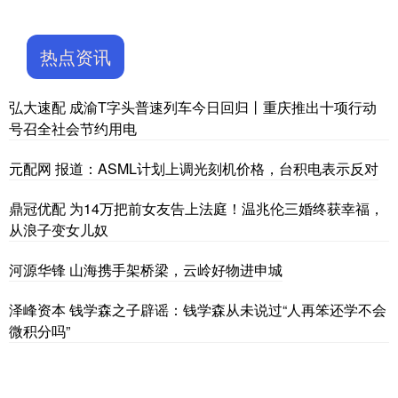
热点资讯
弘大速配 成渝T字头普速列车今日回归丨重庆推出十项行动
号召全社会节约用电
元配网 报道：ASML计划上调光刻机价格，台积电表示反对
鼎冠优配 为14万把前女友告上法庭！温兆伦三婚终获幸福，
从浪子变女儿奴
河源华锋 山海携手架桥梁，云岭好物进申城
泽峰资本 钱学森之子辟谣：钱学森从未说过“人再笨还学不会
微积分吗”