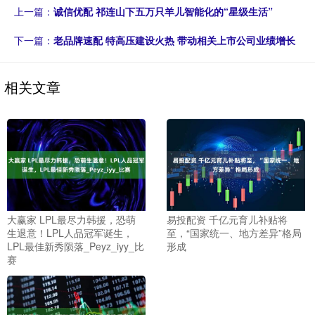
上一篇：
诚信优配 祁连山下五万只羊儿智能化的“星级生活”
下一篇：
老品牌速配 特高压建设火热 带动相关上市公司业绩增长
相关文章
大赢家 LPL最尽力韩援，恐萌
易投配资 千亿元育儿补贴将
生退意！LPL人品冠军诞生，
至，“国家统一、地方差异”格局
LPL最佳新秀陨落_Peyz_iyy_比
形成
赛