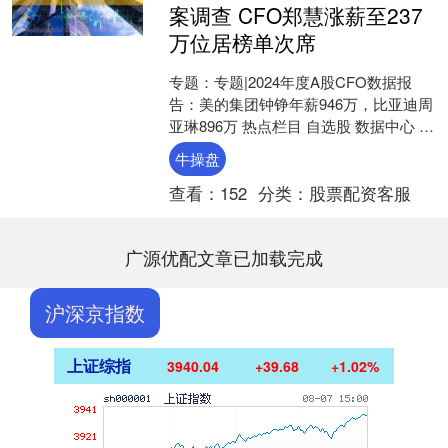
案调查 CFO郑慧涨薪至237
万位居榜单次席
专题：专题|2024年度A股CFO数据报
告：美的集团钟铮年薪946万，比亚迪周
亚琳896万 热点栏目 自选股 数据中心 行
情中心 资金流向 模拟交易 客户端 作....
牛操盘
查看：
152
分类：
股票配资客服
广源优配文章已加载完成
沪深京指数
上证综指
3940.04
+39.68
+1.02%