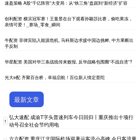
速盈策略 A股“千亿阵营”大变局：从“铁三角”盘踞到“新经济”扩容
创利配资 横滨冠军赛！王曼昱在台下观看孙颖莎比赛，偷吃果冻，
表情可爱！_赛场_零食_瞬间
牛配资 菲律宾陷入能源危机, 马科斯边求援中国边挑衅, 中方果断出
手反制
华星配资 美国对华三条战线传来败报, 反华战略包围圈“不战自溃”?
光大e配 齐聚百合桥，幸福启航！百位新人情定普陀
最新文章
弘大速配 成渝T字头普速列车今日回归丨重庆推出十项行
1
动号召全社会节约用电
六六配资 重庆江北国际机场迎暑运客流小高峰 今日客流量