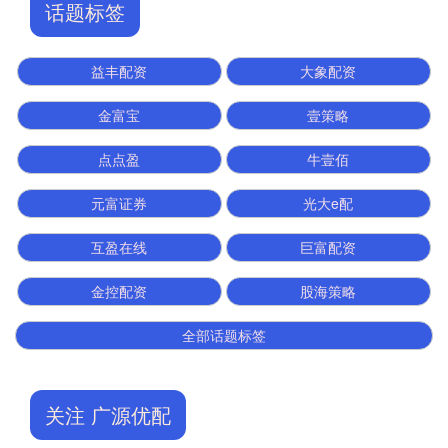
话题标签
益丰配资
大象配资
金富宝
壹策略
点点盈
牛壹佰
元富证券
光大e配
互盈在线
巨富配资
金控配资
股海策略
全部话题标签
关注 广源优配