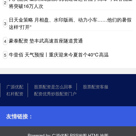
2
将突破16万人次
日天金策略 月相盘、水印版画、动力小车……他们的暑假
3
这样“打开”
豪泰配资 垫丰武高速首座隧道贯通
4
牛壹佰 天气预报丨重庆迎来今夏首个40℃高温
5
广源优配
股票配资是怎么回事
股票配资客服
杠杆配资
配资优秀炒股配资门户
友情链接：
Powered by
广源优配
RSS地图
HTML地图