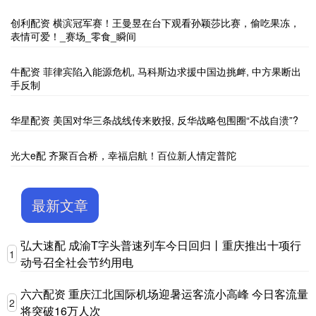
创利配资 横滨冠军赛！王曼昱在台下观看孙颖莎比赛，偷吃果冻，
表情可爱！_赛场_零食_瞬间
牛配资 菲律宾陷入能源危机, 马科斯边求援中国边挑衅, 中方果断出
手反制
华星配资 美国对华三条战线传来败报, 反华战略包围圈“不战自溃”?
光大e配 齐聚百合桥，幸福启航！百位新人情定普陀
最新文章
弘大速配 成渝T字头普速列车今日回归丨重庆推出十项行
1
动号召全社会节约用电
六六配资 重庆江北国际机场迎暑运客流小高峰 今日客流量
2
将突破16万人次