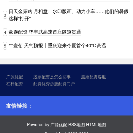
日天金策略 月相盘、水印版画、动力小车……他们的暑假
3
这样“打开”
豪泰配资 垫丰武高速首座隧道贯通
4
牛壹佰 天气预报丨重庆迎来今夏首个40℃高温
5
广源优配
股票配资是怎么回事
股票配资客服
杠杆配资
配资优秀炒股配资门户
友情链接：
Powered by
广源优配
RSS地图
HTML地图