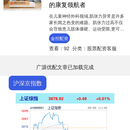
的康复领航者
在儿童神经外科领域,肌张力异常是许多
家长闻之色变的难题。肌张力过高不仅
会导致患儿肢体僵硬、运动受限,更可能
引发关节畸形、发育迟缓等连锁反应。
金控配资
而在微信公 众 号平....
查看：
92
分类：
股票配资客服
广源优配文章已加载完成
沪深京指数
上证综指
3878.92
+0.49
+0.01%