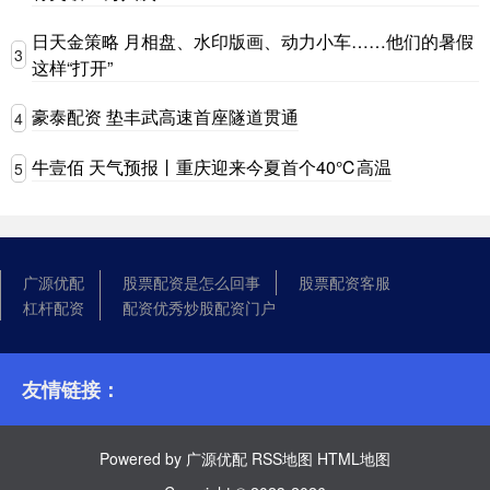
日天金策略 月相盘、水印版画、动力小车……他们的暑假
3
这样“打开”
豪泰配资 垫丰武高速首座隧道贯通
4
牛壹佰 天气预报丨重庆迎来今夏首个40℃高温
5
广源优配
股票配资是怎么回事
股票配资客服
杠杆配资
配资优秀炒股配资门户
友情链接：
Powered by
广源优配
RSS地图
HTML地图