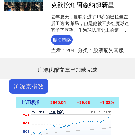
克欲挖角阿森纳超新星
去年夏天，曼联引进了18岁的巴拉圭左
后卫迭戈·莱昂，但是他被不少红魔球迷
寄予了厚望。作为球队历史上的第一位
巴拉圭球员，莱昂对自己在老特拉福德
股海策略
的未来充满信心，放言....
查看：
204
分类：
股票配资客服
广源优配文章已加载完成
沪深京指数
上证综指
3940.04
+39.68
+1.02%