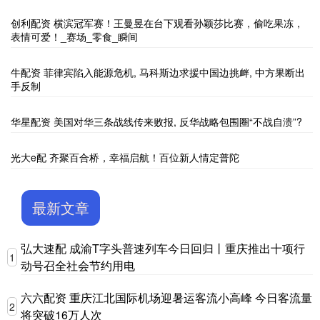
创利配资 横滨冠军赛！王曼昱在台下观看孙颖莎比赛，偷吃果冻，
表情可爱！_赛场_零食_瞬间
牛配资 菲律宾陷入能源危机, 马科斯边求援中国边挑衅, 中方果断出
手反制
华星配资 美国对华三条战线传来败报, 反华战略包围圈“不战自溃”?
光大e配 齐聚百合桥，幸福启航！百位新人情定普陀
最新文章
弘大速配 成渝T字头普速列车今日回归丨重庆推出十项行
1
动号召全社会节约用电
六六配资 重庆江北国际机场迎暑运客流小高峰 今日客流量
2
将突破16万人次