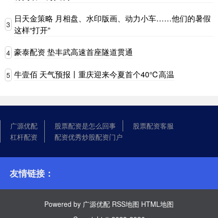
日天金策略 月相盘、水印版画、动力小车……他们的暑假
3
这样“打开”
豪泰配资 垫丰武高速首座隧道贯通
4
牛壹佰 天气预报丨重庆迎来今夏首个40℃高温
5
广源优配
股票配资是怎么回事
股票配资客服
杠杆配资
配资优秀炒股配资门户
友情链接：
Powered by
广源优配
RSS地图
HTML地图