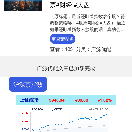
票#财经 #大盘
（原标题：最近还盯着指数炒个股？得
调整策略咯！#股票#财经 #大盘） 最近
如果还盯着指数来炒股的话，真的会亏
大了。上证指数虽然已经连着三天回调
宝聚荣配资
了，但今天的红盘家....
查看：
183
分类：
广源优配
广源优配文章已加载完成
沪深京指数
上证综指
3940.04
+39.68
+1.02%