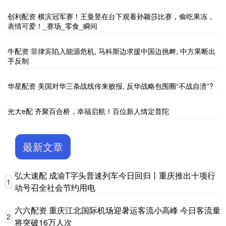
创利配资 横滨冠军赛！王曼昱在台下观看孙颖莎比赛，偷吃果冻，
表情可爱！_赛场_零食_瞬间
牛配资 菲律宾陷入能源危机, 马科斯边求援中国边挑衅, 中方果断出
手反制
华星配资 美国对华三条战线传来败报, 反华战略包围圈“不战自溃”?
光大e配 齐聚百合桥，幸福启航！百位新人情定普陀
最新文章
弘大速配 成渝T字头普速列车今日回归丨重庆推出十项行
1
动号召全社会节约用电
六六配资 重庆江北国际机场迎暑运客流小高峰 今日客流量
2
将突破16万人次