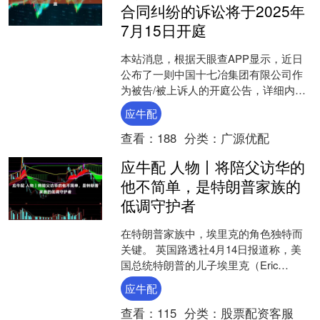
合同纠纷的诉讼将于2025年
7月15日开庭
本站消息，根据天眼查APP显示，近日
公布了一则中国十七冶集团有限公司作
为被告/被上诉人的开庭公告，详细内容
如下： 案号：（2025）鄂0102民初9159
应牛配
号审理....
查看：
188
分类：
广源优配
应牛配 人物丨将陪父访华的
他不简单，是特朗普家族的
低调守护者
在特朗普家族中，埃里克的角色独特而
关键。 英国路透社4月14日报道称，美
国总统特朗普的儿子埃里克（Eric
Trump）将在5月陪同父亲访问中国。 埃
应牛配
里克的发言....
查看：
115
分类：
股票配资客服