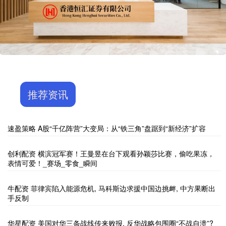
推荐资讯
速盈策略 A股“千亿阵营”大变局：从“铁三角”盘踞到“新经济”扩容
创利配资 横滨冠军赛！王曼昱在台下观看孙颖莎比赛，偷吃果冻，
表情可爱！_赛场_零食_瞬间
牛配资 菲律宾陷入能源危机, 马科斯边求援中国边挑衅, 中方果断出
手反制
华星配资 美国对华三条战线传来败报, 反华战略包围圈“不战自溃”?