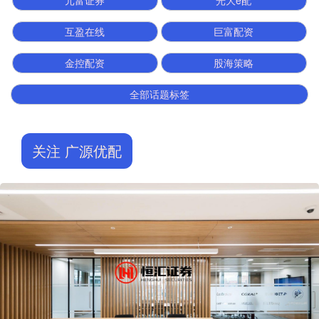
元富证券
光大e配
互盈在线
巨富配资
金控配资
股海策略
全部话题标签
关注 广源优配