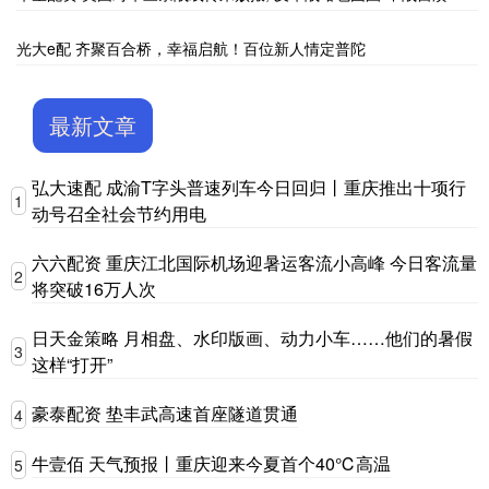
光大e配 齐聚百合桥，幸福启航！百位新人情定普陀
最新文章
弘大速配 成渝T字头普速列车今日回归丨重庆推出十项行
1
动号召全社会节约用电
六六配资 重庆江北国际机场迎暑运客流小高峰 今日客流量
2
将突破16万人次
日天金策略 月相盘、水印版画、动力小车……他们的暑假
3
这样“打开”
豪泰配资 垫丰武高速首座隧道贯通
4
牛壹佰 天气预报丨重庆迎来今夏首个40℃高温
5