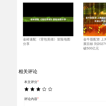
金岭速配 《背包英雄》冒险地图
金牛股配资 上
分享
展目标 到202
破500亿元
相关评论
本文评分
*
评论内容
*