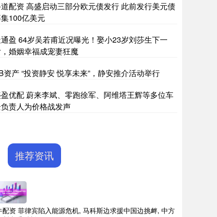
牛道配资 高盛启动三部分欧元债发行 此前发行美元债
集100亿美元
天通盈 64岁吴若甫近况曝光！娶小23岁刘莎生下一
女，婚姻幸福成宠妻狂魔
B资产 “投资静安 悦享未来”，静安推介活动举行
盛盈优配 蔚来李斌、零跑徐军、阿维塔王辉等多位车
企负责人为价格战发声
推荐资讯
牛配资 菲律宾陷入能源危机, 马科斯边求援中国边挑衅, 中方