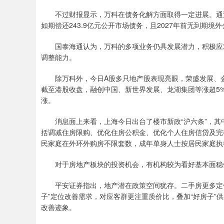
不过财报显示，万科在债务化解方面取得一定进展。通过
如期偿还243.9亿元公开市场债务，且2027年前无到期境
国泰海通认为，万科的多项业务仍具发展潜力，积极应对
调整能力。
除万科外，今日A股多只地产股表现亮眼，荣盛发展、金地
截至港股收盘，融创中国、新世界发展、龙湖集团等涨超5
涨。
消息面上来看，上海今日出台了楼市新政“沪六条”，其中明
括调减住房限购、优化住房公积金、优化个人住房信贷及完
民家庭在外环外购房不限套数，成年单身人士按居民家庭执
对于房地产板块的投资机会，有机构较为看好基本面稳
平安证券指出，地产潜在政策空间犹存。二手房更多定位
子”定位改善需求，对应客群更注重质价比，叠加“好房子”
改善迹象。