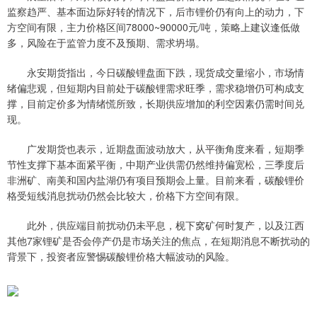
监察趋严、基本面边际好转的情况下，后市锂价仍有向上的动力，下
方空间有限，主力价格区间78000~90000元/吨，策略上建议逢低做
多，风险在于监管力度不及预期、需求坍塌。
永安期货指出，今日碳酸锂盘面下跌，现货成交量缩小，市场情
绪偏悲观，但短期内目前处于碳酸锂需求旺季，需求稳增仍可构成支
撑，目前定价多为情绪慌所致，长期供应增加的利空因素仍需时间兑
现。
广发期货也表示，近期盘面波动放大，从平衡角度来看，短期季
节性支撑下基本面紧平衡，中期产业供需仍然维持偏宽松，三季度后
非洲矿、南美和国内盐湖仍有项目预期会上量。目前来看，碳酸锂价
格受短线消息扰动仍然会比较大，价格下方空间有限。
此外，供应端目前扰动仍未平息，枧下窝矿何时复产，以及江西
其他7家锂矿是否会停产仍是市场关注的焦点，在短期消息不断扰动的
背景下，投资者应警惕碳酸锂价格大幅波动的风险。