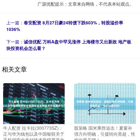
广源优配提示：文章来自网络，不代表本站观点。
上一篇：
春安配资 8月27日豪24转债下跌603%，转股溢价率
1036%
下一篇：
诚信优配 万科A盘中罕见涨停 上海楼市又出新政 地产板
块投资机会怎么看？
相关文章
牛人配资 拉卡拉(300773SZ)：
股策略 国米乘胜追击！夏窗补
正与华为钱包以及中国银联关于
强方向明确，引援转向英超，性
手机端安全支付技术升级展开合
价比最关键！