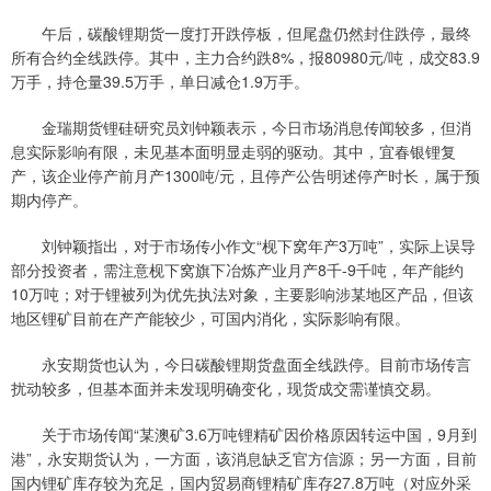
午后，碳酸锂期货一度打开跌停板，但尾盘仍然封住跌停，最终
所有合约全线跌停。其中，主力合约跌8%，报80980元/吨，成交83.9
万手，持仓量39.5万手，单日减仓1.9万手。
金瑞期货锂硅研究员刘钟颖表示，今日市场消息传闻较多，但消
息实际影响有限，未见基本面明显走弱的驱动。其中，宜春银锂复
产，该企业停产前月产1300吨/元，且停产公告明述停产时长，属于预
期内停产。
刘钟颖指出，对于市场传小作文“枧下窝年产3万吨”，实际上误导
部分投资者，需注意枧下窝旗下冶炼产业月产8千-9千吨，年产能约
10万吨；对于锂被列为优先执法对象，主要影响涉某地区产品，但该
地区锂矿目前在产产能较少，可国内消化，实际影响有限。
永安期货也认为，今日碳酸锂期货盘面全线跌停。目前市场传言
扰动较多，但基本面并未发现明确变化，现货成交需谨慎交易。
关于市场传闻“某澳矿3.6万吨锂精矿因价格原因转运中国，9月到
港”，永安期货认为，一方面，该消息缺乏官方信源；另一方面，目前
国内锂矿库存较为充足，国内贸易商锂精矿库存27.8万吨（对应外采