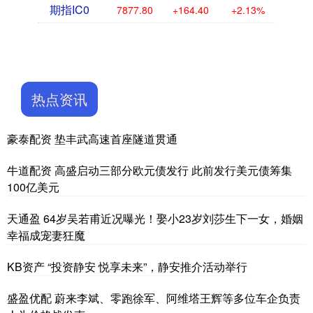
期指IC0
7877.80
+164.40
+2.13%
热点资讯
豪泰配资 垫丰武高速首座隧道贯通
牛道配资 高盛启动三部分欧元债发行 此前发行美元债筹集
100亿美元
天通盈 64岁吴若甫近况曝光！娶小23岁刘莎生下一女，婚姻
幸福成宠妻狂魔
KB资产 “投资静安 悦享未来”，静安推介活动举行
盛盈优配 蔚来李斌、零跑徐军、阿维塔王辉等多位车企负责