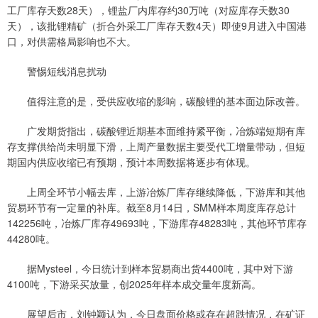
工厂库存天数28天），锂盐厂内库存约30万吨（对应库存天数30
天），该批锂精矿（折合外采工厂库存天数4天）即使9月进入中国港
口，对供需格局影响也不大。
警惕短线消息扰动
值得注意的是，受供应收缩的影响，碳酸锂的基本面边际改善。
广发期货指出，碳酸锂近期基本面维持紧平衡，冶炼端短期有库
存支撑供给尚未明显下滑，上周产量数据主要受代工增量带动，但短
期国内供应收缩已有预期，预计本周数据将逐步有体现。
上周全环节小幅去库，上游冶炼厂库存继续降低，下游库和其他
贸易环节有一定量的补库。截至8月14日，SMM样本周度库存总计
142256吨，冶炼厂库存49693吨，下游库存48283吨，其他环节库存
44280吨。
据Mysteel，今日统计到样本贸易商出货4400吨，其中对下游
4100吨，下游采买放量，创2025年样本成交量年度新高。
展望后市，刘钟颖认为，今日盘面价格或存在超跌情况，在矿证