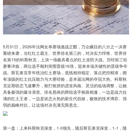
5月31日，2026年法网女单赛场激战正酣，万众瞩目的八分之一决赛
重磅来袭，当红红土霸主、世界排名第三的，对决实力悍将、世界排
名第15的科斯秋克，上演一场极具看点的红土攻防大战。历经前三轮
赛事淬炼，两位选手顺利突围晋级16强，迎来本场关键性的晋级争夺
战。斯瓦泰克常年统治红土赛场，底线相持稳定、落点把控精准，拥
有顶级的红土抗压能力与大赛经验，是本届法网的夺冠大热。科斯秋
克近期状态飞速攀升，敢打敢拼的进攻风格、灵活的临场调整，让她
具备极强的爆冷潜质。排名悬殊的两组选手狭路相逢，一边是战力拉
满的红土王者，一边是状态火热的新生代劲旅，极致的技术博弈、强
弱的巅峰对抗，让这场对决充满无限悬念。
第一盘：上来科斯秋克保发，1-0领先，随后斯瓦泰克保发，1-1，随