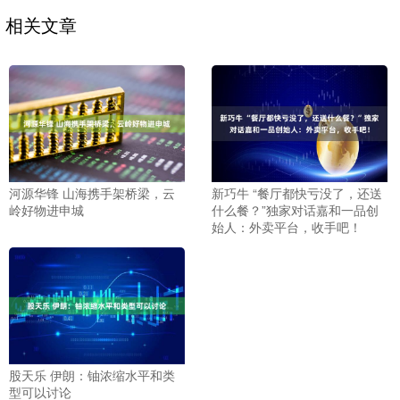
相关文章
河源华锋 山海携手架桥梁，云
新巧牛 “餐厅都快亏没了，还送
岭好物进申城
什么餐？”独家对话嘉和一品创
始人：外卖平台，收手吧！
股天乐 伊朗：铀浓缩水平和类
型可以讨论