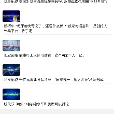
华星配资 美国对华三条战线传来败报, 反华战略包围圈“不战自溃”?
新巧牛 “餐厅都快亏没了，还送什么餐？”独家对话嘉和一品创始人：
外卖平台，收手吧！
长宏策略 靠赚打工人的电话费，这个App年入十亿。
易投配资 千亿元育儿补贴将至，“国家统一、地方差异”格局形成
股天乐 伊朗：铀浓缩水平和类型可以讨论