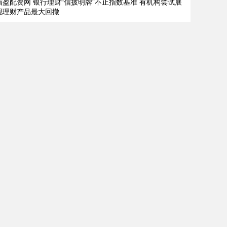
指盈配资网 银行理财“信披明牌”不止指数基准 有机构尝试展
现理财产品最大回撤