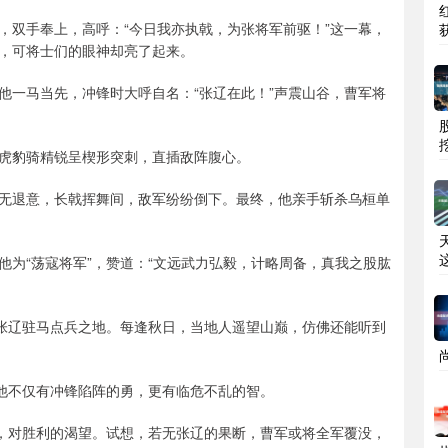
，双手奉上，高呼：“今日我亦执戟，为张将军前驱！”这一幕，
，可将士们的眼神却亮了起来。
他一马当先，冲锋时大呼自名：“张辽在此！”声震山谷，曹军将
虎豹骑精锐呈楔形突刺，直插敌阵腹心。
无退意，长戟挥舞间，敌军纷纷倒下。最终，他亲手斩杀乌桓单
为“荡寇将军”，赞道：“文远武力弘毅，计略周备，真我之股肱
是张辽驻马点兵之地。每逢秋日，当地人遥望山巅，仿佛还能听到
。他不仅有冲锋陷阵的勇，更有临危不乱的智。
当，对胜利的渴望。试想，若无张辽的果断，曹军或将全军覆没，