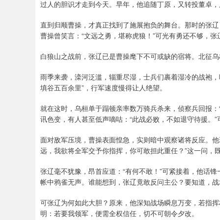
过人的胆识才走到今天。早年，他追随丁原，又转投董卓，
直到归顺曹操，才真正找到了施展抱负的舞台。那时的张辽
曹操曾笑言：“文远之勇，堪称虎狼！”可光有勇还不够，
白狼山之战前，张辽已是曹操麾下不可或缺的宿将。北征乌
雨季来袭，滦河泛滥，辎重尽湿，士兵们裹着湿冷的战袍，
填谷五百余里”，行军速度慢得让人绝望。
就在这时，乌桓单于蹋顿亲率数万骑兵杀来，侦察兵回报：
讯色变，有人甚至低声嘀咕：“此战必败，不如退守待援。
面对敌军压境，曹操表面惶急，实则暗中观察诸将反应。他
远，我欲将全军交予你指挥，你可敢担此重任？”这一问，
张辽毫不犹豫，昂首应道：“有何不敢！”可紧接着，他话锋
帐中鸦雀无声。谁能想到，张辽竟敢反问主公？要知道，战
可张辽为何如此大胆？原来，他深知战场瞬息万变，若指挥
明：若要我领军，便需全权信任，切不可朝令夕改。