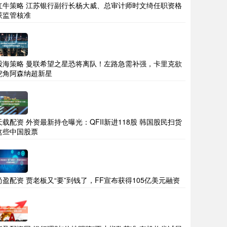
红牛策略 江苏银行副行长杨大威、总审计师时文绮任职资格
获监管核准
股海策略 曼联希望之星恐将离队！左路急需补强，卡里克欲
挖角阿森纳超新星
天载配资 外资最新持仓曝光：QFII新进118股 韩国股民扫货
这些中国股票
尚盈配资 贾老板又“要”到钱了，FF宣布获得105亿美元融资