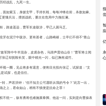
历经战乱，九死一生。
，面如紫玉，身披玄甲，手持长戟，每每冲锋在前，杀敌如麻。
张辽更懂兵法，擅抓战机，屡次在危局中力挽狂澜。
桓，路途遥远，曹军长途跋涉，早已人困马乏。
咬牙在泥泞中跋涉。更有甚者，山路崎岖，士卒们不得不“凿山
“敌军阵中牛羊混杂，皮裘杂色，马蹄声震动山谷！”曹军将士闻
”可张辽却抚鞍长笑，眼中精光一闪，似已胸有成竹。
环视一圈，见众将多有退意，便将目光投向张辽，试探道：“文
既是试探，也是信任。
一转，声若洪钟：“但不知主公可愿听从我的号令？”此言一出，
场之上，君命如山，稍有不慎便是抗命之罪！
权不统一，纵有勇将也难施展拳脚。他这一问，实则是向曹操表