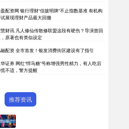
指盈配资网 银行理财“信披明牌”不止指数基准 有机构
尝试展现理财产品最大回撤
智慧财讯 凡人修仙传散修联盟这段有硬伤？导演曾回
应，原著也有类似设定
亿融配资 全市首发！银发消费街区建设有了指引
永华证券 网红“悍马糖”号称增强男性精力，有人吃后
心慌不适，警方提醒
推荐资讯