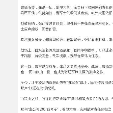
曹操听罢，先是一怔，随即大笑，亲自解下腰间佩剑青釭剑
君臣互信，气势如虹，曹军士气瞬间被点燃。帐外大雨依旧
战鼓擂响，张辽接过青釭剑，率领数千先锋直面乌桓骑兵。
士应声擂鼓，回音如雷。
乌桓骑兵虽众，却阵型松散，轻敌冒进，张辽看准时机，率
战场上，血水混着泥浆浸透战靴，秋雨冷彻铁甲，可张辽毫
于蹋顿，首级高悬，敌军溃散，残部仓皇逃向辽东。
这一战，曹军以少胜多，张辽之名震动塞外。战后，曹操封他
也！”而白狼山一役，也成为张辽军旅生涯的巅峰之作。
至今，辽宁凌源的白狼山仍有“将军石”遗址，民间传言那
那声“张辽在此”的怒吼。
白狼山之战，张辽用行动诠释了“狭路相逢勇者胜”的古训
那句“主公可愿听我号令”，看似大胆，实则是对责任的担