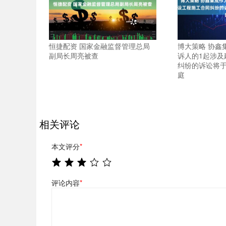
恒捷配资 国家金融监督管理总局
博大策略 协鑫
副局长周亮被查
诉人的1起涉及
纠纷的诉讼将于2
庭
相关评论
本文评分
*
评论内容
*