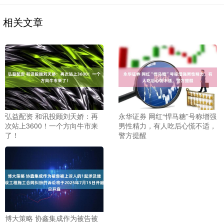
相关文章
弘益配资 和讯投顾刘天娇：再
永华证券 网红“悍马糖”号称增强
次站上3600！一个方向牛市来
男性精力，有人吃后心慌不适，
了！
警方提醒
博大策略 协鑫集成作为被告被