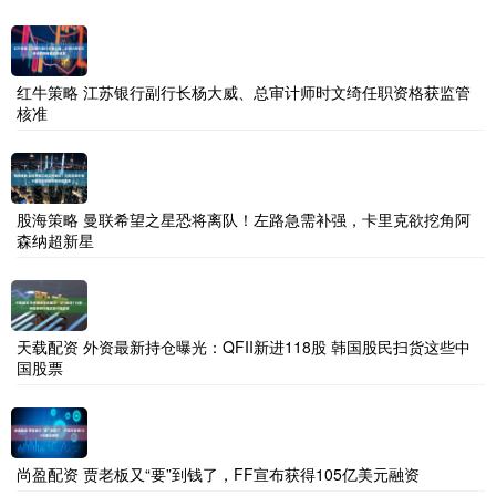
红牛策略 江苏银行副行长杨大威、总审计师时文绮任职资格获监管
核准
股海策略 曼联希望之星恐将离队！左路急需补强，卡里克欲挖角阿
森纳超新星
天载配资 外资最新持仓曝光：QFII新进118股 韩国股民扫货这些中
国股票
尚盈配资 贾老板又“要”到钱了，FF宣布获得105亿美元融资