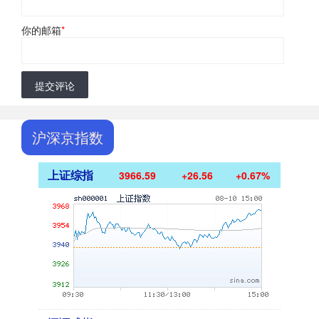
你的邮箱
*
提交评论
沪深京指数
上证综指
3966.59
+26.56
+0.67%