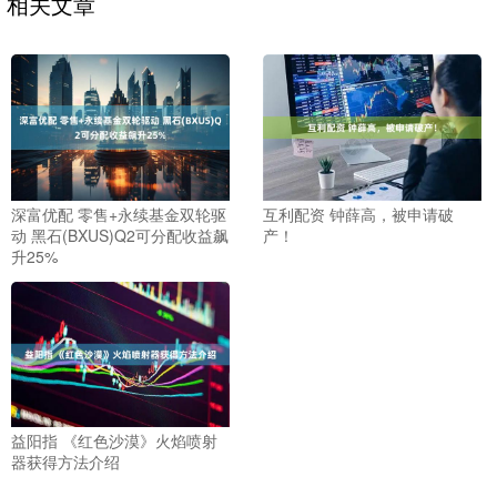
相关文章
深富优配 零售+永续基金双轮驱
互利配资 钟薛高，被申请破
动 黑石(BXUS)Q2可分配收益飙
产！
升25%
益阳指 《红色沙漠》火焰喷射
器获得方法介绍