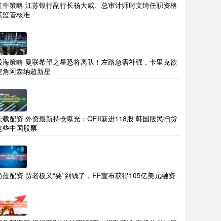
红牛策略 江苏银行副行长杨大威、总审计师时文绮任职资格
获监管核准
股海策略 曼联希望之星恐将离队！左路急需补强，卡里克欲
挖角阿森纳超新星
天载配资 外资最新持仓曝光：QFII新进118股 韩国股民扫货
这些中国股票
尚盈配资 贾老板又“要”到钱了，FF宣布获得105亿美元融资