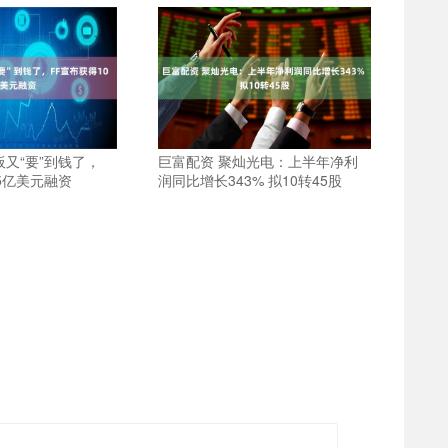
板又“要”到钱了，
巨富配资 聚灿光电：上半年净利
5亿美元融资
润同比增长343% 拟10转45股