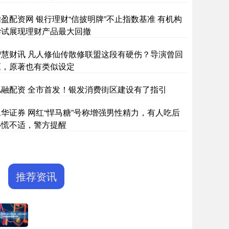
指盈配资网 银行理财“信披明牌”不止指数基准 有机构
尝试展现理财产品最大回撤
智慧财讯 凡人修仙传散修联盟这段有硬伤？导演曾回
应，原著也有类似设定
亿融配资 全市首发！银发消费街区建设有了指引
永华证券 网红“悍马糖”号称增强男性精力，有人吃后
心慌不适，警方提醒
推荐资讯