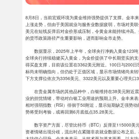
8月8日，当前宏观环境为黄金维持强势提供了支撑。金丰
上涨走势，但由于美国就业与服务业数据疲弱，市场对美联
美元在短线反弹后对金价形成压制，令黄金未能持续冲高。
的货币政策路径产生重要影响，进而影响金市走势。
数据显示，2025年上半年，全球央行净购入黄金123吨
全球央行持续稳健买入黄金，为金价提供了中长期坚实的支
得买盘支撑，目前该位置在3362美元附近。100日与20
标尚未明确指向，但仍处于正值区域，显示市场情绪尚未转
下方支撑位依次为3356美元、3322美元以及重要心理关口
在贵金属市场的其他品种中，白银维持在38美元附近震
业的担忧情绪，带动对白银工业用途的预期上升。金丰来表示，
相对强弱指数（RSI）徘徊于50附近，显示短期缺乏强势动能
势将受到考验，或将回测6月底低点35.28美元。
数字资产方面，尽管比特币（BTC）反弹至115000美
资者情绪出现分歧，流出时点紧随非农就业数据公布之后。相
太坊信心回升。金丰来表示，从技术面与基本面看，以太坊