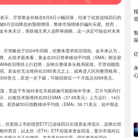
来表示，尽管黄金价格在8月6日小幅回落，结束了此前连续四日的
储9月启动降息的预期增强，整体市场情绪仍偏向乐观。然而，
金丰来关注，美联储主席人选即将揭晓，这一决定可能会对未来
，尽管略低于2024年同期，但整体需求依旧强劲。金丰来认为，
撑。从技术面来看，黄金在20日简单移动平均线（SMA）附近获
0日SMA依旧维持上行趋势，反映出整体多头格局延续。尽管动能指
弱。若金价无法维持在3385美元之上，或将进入区间整理格局，
3300美元，若进一步下破，可能回探近一个月低点3269美元。
荡，受益于市场对潜在关税措施可能影响半导体、芯片与医药行
白银技术面维持在20日SMA（37.65美元）上方运行，14日
。若跌破50日指数移动平均线（EMA）36.71美元，短中期走
元，但美国上市的现货ETF已连续四日出现资金净流出，反映出投
对而言，以太坊（ETH）ETF却迎来资金回流，显示市场对以
生态吸引力正在增强，尤其是在稳定币、现实资产代币化