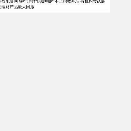
指盈配资网 银行理财“信披明牌”不止指数基准 有机构尝试展
现理财产品最大回撤